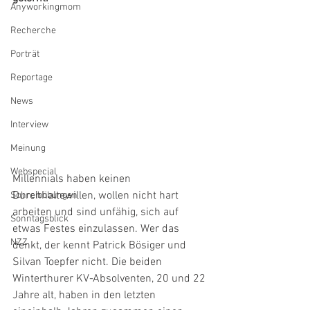
Anyworkingmom
Recherche
Porträt
Reportage
News
Interview
Meinung
Webspecial
Millennials haben keinen 
Durchhaltewillen, wollen nicht hart 
Schreibübungen
arbeiten und sind unfähig, sich auf 
Sonntagsblick
etwas Festes einzulassen. Wer das 
NZZ
denkt, der kennt Patrick Bösiger und 
Silvan Toepfer nicht. Die beiden 
Winterthurer KV-Absolventen, 20 und 22 
Jahre alt, haben in den letzten 