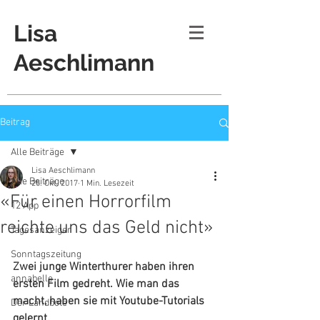
Lisa
Aeschlimann
Beitrag
Alle Beiträge
Lisa Aeschlimann
Alle Beiträge
25. Okt. 2017
1 Min. Lesezeit
«Für einen Horrorfilm
12 App
reichte uns das Geld nicht»
Tagesanzeiger
Sonntagszeitung
Zwei junge Winterthurer haben ihren 
annabelle
ersten Film gedreht. Wie man das 
macht, haben sie mit Youtube-Tutorials 
Der Landbote
gelernt.