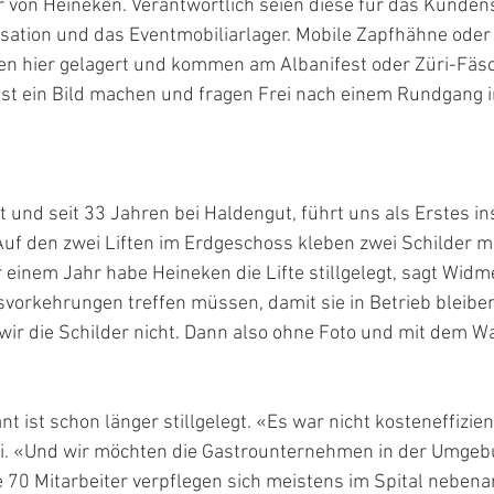
von Heineken. Verantwortlich seien diese für das Kundens
sation und das Eventmobiliarlager. Mobile Zapfhähne oder
en hier gelagert und kommen am Albanifest oder Züri-Fäsc
st ein Bild machen und fragen Frei nach einem Rundgang i
und seit 33 Jahren bei Haldengut, führt uns als Erstes in
uf den zwei Liften im Erdgeschoss kleben zwei Schilder mit
 einem Jahr habe Heineken die Lifte stillgelegt, sagt Widm
vorkehrungen treffen müssen, damit sie in Betrieb bleiben
wir die Schilder nicht. Dann also ohne Foto und mit dem War
 ist schon länger stillgelegt. «Es war nicht kosteneffizien
rei. «Und wir möchten die Gastrounternehmen in der Umgeb
 70 Mitarbeiter verpflegen sich meistens im Spital nebena