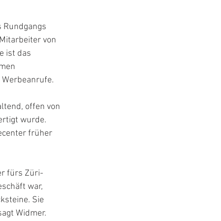
es Rundgangs 
itarbeiter von 
 ist das 
hmen 
n Werbeanrufe.
ltend, offen von 
rtigt wurde. 
ecenter früher 
 fürs Züri-
schäft war, 
steine. Sie 
sagt Widmer. 