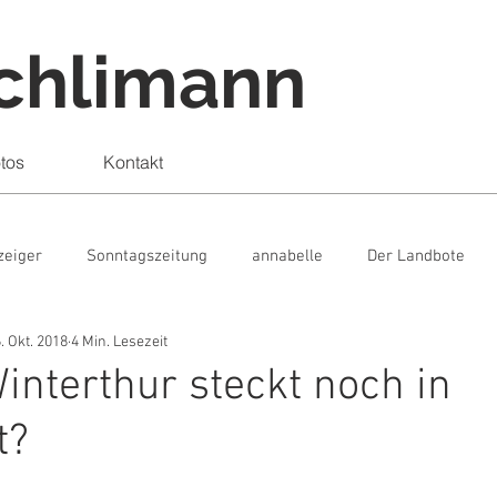
schlimann
tos
Kontakt
zeiger
Sonntagszeitung
annabelle
Der Landbote
. Okt. 2018
4 Min. Lesezeit
ortage
News
Interview
Meinung
Webspecial
Winterthur steckt noch in
t?