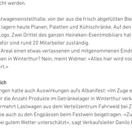
cht werden.
twageneinstellhalle, von der aus die frisch abgefüllten Bier
, lagern heute Planen, Paletten und Kühlschränke. Auf den
ogo. Zwei Drittel des ganzen Heineken-Eventmobiliars hat
afür sind rund 20 Mitarbeiter zuständig.
 Areal einen etwas verlassenen und mitgenommenen Eind
en in Winterthur? Nein, meint Widmer. «Alles hier wird noch
rt.»
ich
ngen hatte auch Auswirkungen aufs Albanifest: «Im Zuge ei
 die Anzahl Produkte im Getränkelager in Winterthur verkl
rmehrt Lastwagen aus dem Verteilzentrum Fahrweid bei Zü
habe auch zu den Engpässen beim Festwein beigetragen. «Z
i gutem Wetter unterschätzt», sagt Verkaufsleiter Danilo 