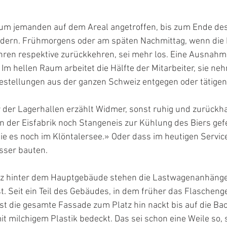
kaum jemanden auf dem Areal angetroffen, bis zum Ende d
ändern. Frühmorgens oder am späten Nachmittag, wenn die M
hren respektive zurückkehren, sei mehr los. Eine Ausnahme
Im hellen Raum arbeitet die Hälfte der Mitarbeiter, sie ne
stellungen aus der ganzen Schweiz entgegen oder tätige
der Lagerhallen erzählt Widmer, sonst ruhig und zurückha
 in der Eisfabrik noch Stangeneis zur Kühlung des Biers gefe
ie es noch im Klöntalersee.» Oder dass im heutigen Servic
sser bauten.
z hinter dem Hauptgebäude stehen die Lastwagenanhänger
t. Seit ein Teil des Gebäudes, in dem früher das Flaschenge
t die gesamte Fassade zum Platz hin nackt bis auf die Back
t milchigem Plastik bedeckt. Das sei schon eine Weile so, 