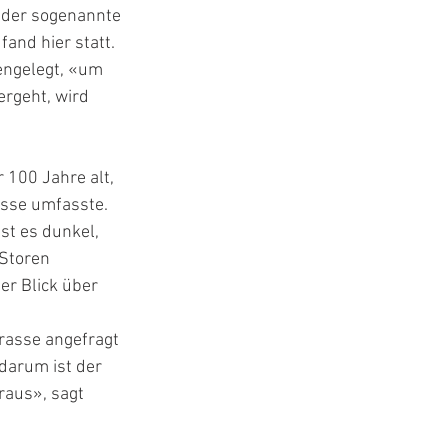
 der sogenannte 
and hier statt. 
ngelegt, «um 
ergeht, wird 
 100 Jahre alt, 
asse umfasste. 
st es dunkel, 
Storen 
er Blick über 
rasse angefragt 
 darum ist der 
raus», sagt 