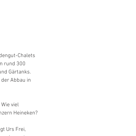
dengut-Chalets 
en rund 300 
und Gärtanks. 
 der Abbau in 
Wie viel 
onzern Heineken?
t Urs Frei, 