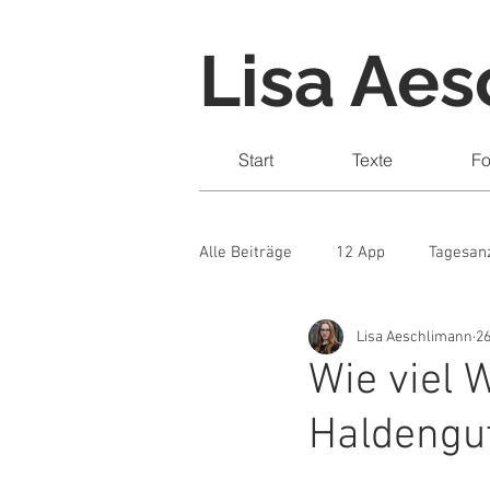
Lisa Ae
Start
Texte
Fo
Alle Beiträge
12 App
Tagesan
Lisa Aeschlimann
26
Recherche
Porträt
Rep
Wie viel 
Haldengu
Sonntagsblick
NZZ