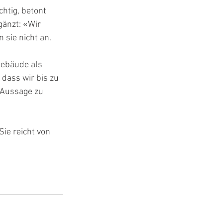
htig, betont 
gänzt: «Wir 
 sie nicht an.
Gebäude als 
dass wir bis zu 
 Aussage zu 
ie reicht von 