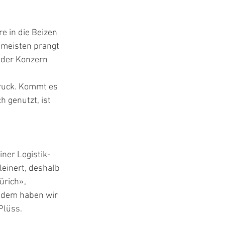
e in die Beizen 
 meisten prangt 
 der Konzern 
ruck. Kommt es 
 genutzt, ist 
ner Logistik-
einert, deshalb 
rich», 
udem haben wir 
Plüss.