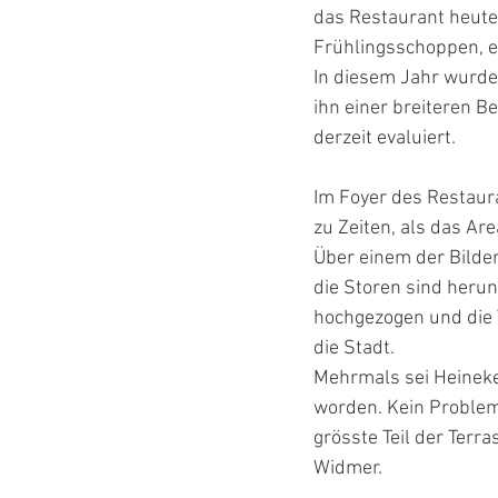
das Restaurant heute
Frühlingsschoppen, ein
In diesem Jahr wurd
ihn einer breiteren B
derzeit evaluiert.
Im Foyer des Restaura
zu Zeiten, als das A
Über einem der Bilder 
die Storen sind heru
hochgezogen und die Tü
die Stadt.
Mehrmals sei Heineken
worden. Kein Problem, 
grösste Teil der Terr
Widmer.