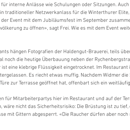
 für interne Anlässe wie Schulungen oder Sitzungen. Auch
 traditioneller Netzwerkanlass für die Winterthurer Elite, f
e der Event mit dem Jubiläumsfest im September zusamme
evölkerung zu öffnen», sagt Frei. Wie es mit dem Event weit
nts hängen Fotografien der Haldengut-Brauerei, teils über
real noch die heutige Überbauung neben der Rychenbergstr
ist eine klebrige Flüssigkeit eingetrocknet. Im Restaurant i
ntergelassen. Es riecht etwas muffig. Nachdem Widmer die 
re zur Terrasse geöffnet hat, offenbart sich ein weitläufig
 für Mitarbeiterpartys hier im Restaurant und auf der Ter
wäre nicht das Sicherheitsrisiko: Die Brüstung ist zu tief,
asse mit Gittern abgesperrt. «Die Raucher dürfen aber noch 