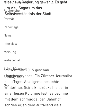
eine neue Regierung gewählt. Es geht 
Anyworkingmom
um viel. Sogar um das 
Recherche
Selbstverständnis der Stadt.
Porträt
Reportage
News
Interview
Meinung
Webspecial
Schreibübungen
Im Sommer 2015 geschah 
Ungeheuerliches: Ein Zürcher Journalist 
Sonntagsblick
des «Tages-Anzeigers» besuchte 
NZZ
Winterthur. Seine Eindrücke hielt er in 
einer fiesen Kolumne fest. Es beginne 
mit dem schmuddeligen Bahnhof, 
schrieb er, an dem auffallend viele 