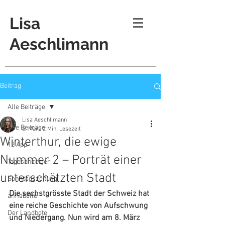
Lisa
Aeschlimann
Beitrag
Alle Beiträge
Lisa Aeschlimann
Alle Beiträge
5. März
2 Min. Lesezeit
Winterthur, die ewige
12 App
Nummer 2 – Porträt einer
Tagesanzeiger
unterschätzten Stadt
Sonntagszeitung
Die sechstgrösste Stadt der Schweiz hat 
annabelle
eine reiche Geschichte von Aufschwung 
Der Landbote
und Niedergang. Nun wird am 8. März 