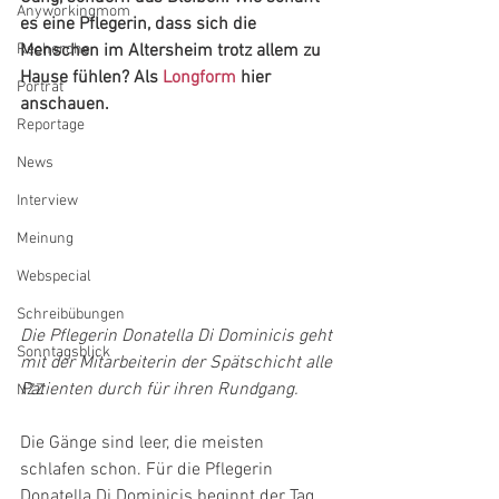
Anyworkingmom
es eine Pflegerin, dass sich die 
Recherche
Menschen im Altersheim trotz allem zu 
Hause fühlen? Als 
Longform 
hier 
Porträt
anschauen.
Reportage
News
Interview
Meinung
Webspecial
Schreibübungen
Die Pflegerin Donatella Di Dominicis geht 
Sonntagsblick
mit der Mitarbeiterin der Spätschicht alle 
Patienten durch für ihren Rundgang.
NZZ
Die Gänge sind leer, die meisten 
schlafen schon. Für die Pflegerin 
Donatella Di Dominicis beginnt der Tag, 