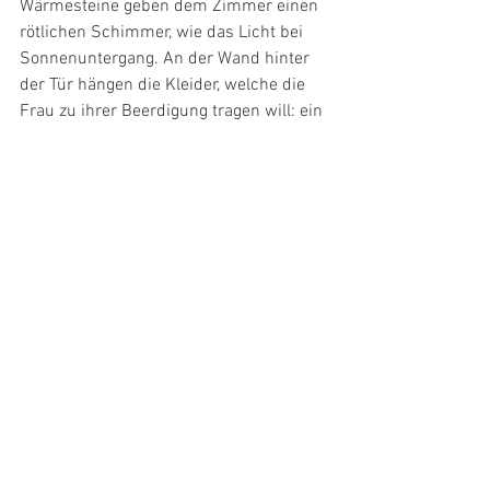
Wärmesteine geben dem Zimmer einen 
rötlichen Schimmer, wie das Licht bei 
Sonnenuntergang. An der Wand hinter 
der Tür hängen die Kleider, welche die 
Frau zu ihrer Beerdigung tragen will: ein 
braun-weiss gestreiftes Hemd, lange, 
schwarze Hosen.
Wenn es aufs Ende zugeht, könne man 
das sehen: «Das Gesicht ist dann 
eingefallen.» Und man höre es: Das 
Atmen fällt schwer, die Bewohnerin 
keucht, später beginnt die 
Schnappatmung, sie ringt um Luft. 
Wenn dann die Atempausen einsetzen, 
handle es sich nur noch um Stunden. 
«Wir machen dann nur noch das 
Nötigste und lassen der Person sonst 
ihre Ruhe.» Zum Abschied legen die 