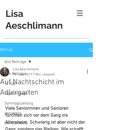
Lisa
Aeschlimann
Beitrag
Alle Beiträge
Lisa Aeschlimann
Alle Beiträge
19. Juni 2019
7 Min. Lesezeit
Auf Nachtschicht im
12 App
Adlergarten
Tagesanzeiger
Sonntagszeitung
Viele Seniorinnen und Senioren 
annabelle
fürchten sich vor dem Gang ins 
Altersheim. Schwierig ist aber nicht der 
Der Landbote
Gang, sondern das Bleiben. Wie schafft 