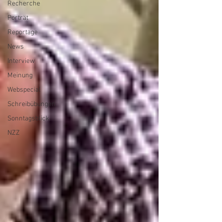
Recherche
Porträt
Reportage
News
Interview
Meinung
Webspecial
Schreibübungen
Sonntagsblick
NZZ