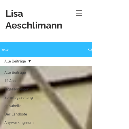
Lisa
Aeschlimann
Texte
Alle Beiträge
Alle Beiträge
12 App
Tagesanzeiger
Sonntagszeitung
annabelle
Der Landbote
Anyworkingmom